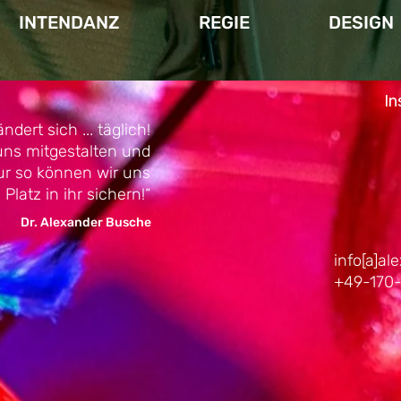
INTENDANZ
REGIE
DESIGN
In
ndert sich ... täglich!
uns mitgestalten und
ur so können wir uns
Platz in ihr sichern!“
Dr. Alexander Busche
info[a]a
+49-170