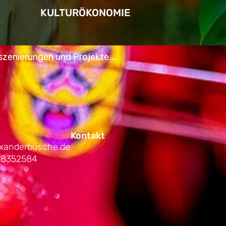
KULTURÖKONOMIE
szenierungen und Projekte ...
Kontakt
lexanderbusche.de
-8352584