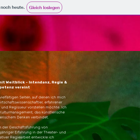
e noch heute.
Gleich loslegen
t Weitblick – Intendanz, Regie &
petenz vereint
elfältigen Seiten, auf denen ich mich
irtschaftswissenschaftler, erfahrener
t und Regisseur vorstellen möchte. Ich
 Kulturmanagement, das künstlerische
erischem Denken verbindet.
 in der Geschäftsführung von
gjähriger Erfahrung in der Theater- und
ativer Regiearbeit entwickle ich