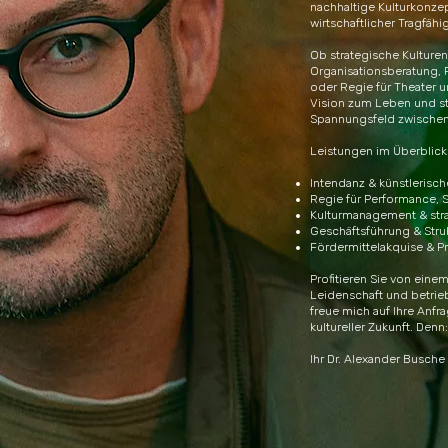
nachhaltige Kulturkonzept
wirtschaftlicher Tragfähi
Ob strategische Kulture
Organisationsberatung, 
oder Regie für Theater u
Vision zum Leben und stär
Spannungsfeld zwischen K
Leistungen im Überblick
Intendanz & künstlerisch
Regie für Performance, 
Kulturmanagement & str
Geschäftsführung & Stru
Fördermittelakquise & Pr
Profitieren Sie von einem
Leidenschaft und betriebs
freue mich auf Ihre Anf
kultureller Zukunft. Denn:
Ihr Dr. Alexander Busche