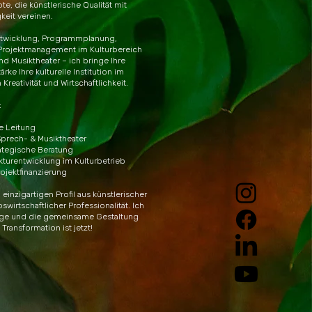
e, die künstlerische Qualität mit
gkeit vereinen.
ntwicklung, Programmplanung,
Projektmanagement im Kulturbereich
nd Musiktheater – ich bringe Ihre
ke Ihre kulturelle Institution im
reativität und Wirtschaftlichkeit.
:
e Leitung
Sprech- & Musiktheater
ategische Beratung
kturentwicklung im Kulturbetrieb
ojektfinanzierung
 einzigartigen Profil aus künstlerischer
wirtschaftlicher Professionalität. Ich
rage und die gemeinsame Gestaltung
 Transformation ist jetzt!