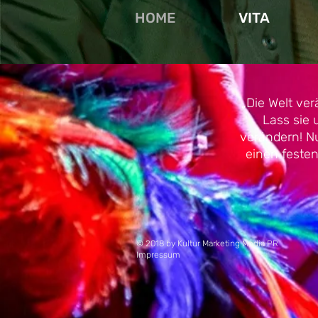
HOME
VITA
„Die Welt verä
Lass sie 
verändern! N
einen festen 
© 2018 by Kultur Marketing Media PR
Impressum