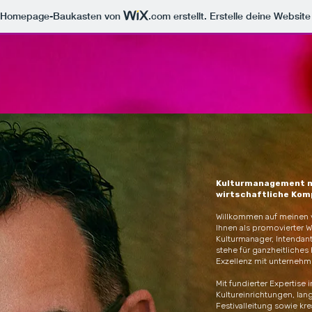
m Homepage-Baukasten von
.com
erstellt. Erstelle deine Websit
Kulturmanagement mi
wirtschaftliche Kom
Willkommen auf meinen vi
Ihnen als promovierter W
Kulturmanager, Intendan
stehe für ganzheitliches
Exzellenz mit unternehm
Mit fundierter Expertise
Kultureinrichtungen, lan
Festivalleitung sowie kre